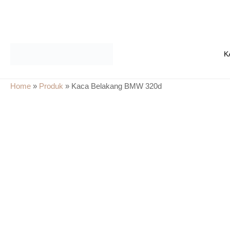
Skip
to
K
content
Home
»
Produk
»
Kaca Belakang BMW 320d