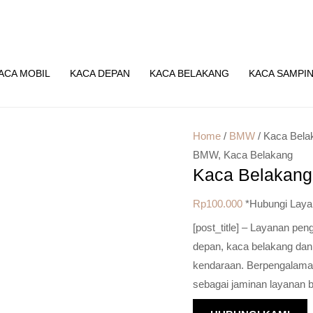
ACA MOBIL
KACA DEPAN
KACA BELAKANG
KACA SAMPI
Home
/
BMW
/ Kaca Bel
BMW
,
Kaca Belakang
Kaca Belakan
Rp
100.000
*Hubungi Laya
[post_title] – Layanan pe
depan, kaca belakang dan
kendaraan. Berpengalaman 
sebagai jaminan layanan b