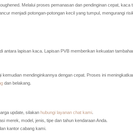
toughened. Melalui proses pemanasan dan pendinginan cepat, kaca t
ancur menjadi potongan-potongan kecil yang tumpul, mengurangi risi
n di antara lapisan kaca. Lapisan PVB memberikan kekuatan tambaha
i kemudian mendinginkannya dengan cepat. Proses ini meningkatkan
ng
dan belakang.
harga update, silakan
hubungi layanan chat kami
.
i merek, model, jenis, tipe dan tahun kendaraan Anda.
dan kantor cabang kami.