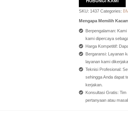
HUBUNGI KAMI
SKU:
1437
Categories:
B
Mengapa Memilih Kacam
Berpengalaman: Kami h
kami dipercaya sebagai
Harga Kompetitif: Dap
Bergaransi: Layanan ka
layanan kami dikerjaka
Teknisi Profesional: S
sehingga Anda dapat t
kerjakan.
Konsultasi Gratis: Ti
pertanyaan atau masal