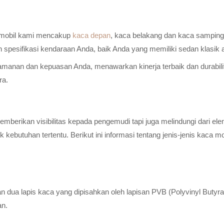
a mobil kami mencakup
kaca depan
, kaca belakang dan kaca samping 
n spesifikasi kendaraan Anda, baik Anda yang memiliki sedan klasik
anan dan kepuasan Anda, menawarkan kinerja terbaik dan durabilitas
ra.
erikan visibilitas kepada pengemudi tapi juga melindungi dari elem
ebutuhan tertentu. Berikut ini informasi tentang jenis-jenis kaca m
n dua lapis kaca yang dipisahkan oleh lapisan PVB (Polyvinyl Butyr
an.