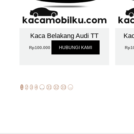
Kaca Belakang Audi TT
Kac
HUBUNGI KAMI
Rp
100.000
Rp
1
1
2
3
4
…
31
32
33
→