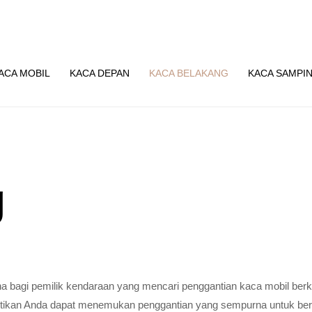
ACA MOBIL
KACA DEPAN
KACA BELAKANG
KACA SAMPI
g
a bagi pemilik kendaraan yang mencari penggantian kaca mobil berku
tikan Anda dapat menemukan penggantian yang sempurna untuk berb