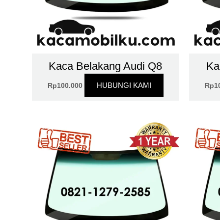
Kaca Belakang Audi Q8
Ka
HUBUNGI KAMI
Rp
100.000
Rp
1