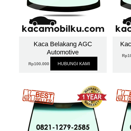
Kaca Belakang AGC
Kac
Automotive
Rp
1
HUBUNGI KAMI
Rp
100.000