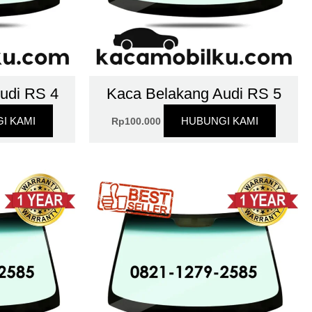
udi RS 4
Kaca Belakang Audi RS 5
I KAMI
HUBUNGI KAMI
Rp
100.000