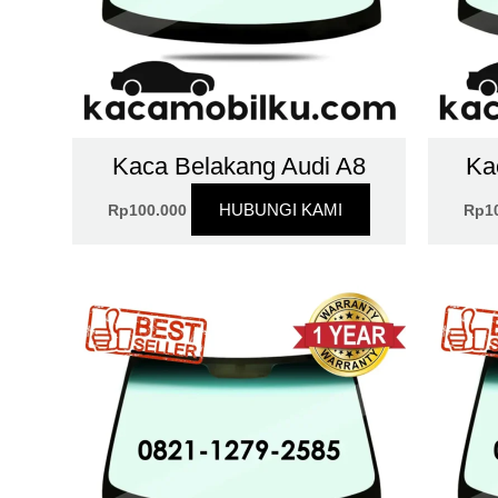
Kaca Belakang Audi A8
Ka
HUBUNGI KAMI
Rp
100.000
Rp
1