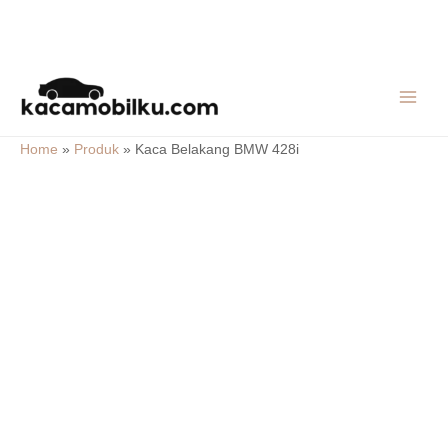
Skip
MAIN
to
MEN
content
Home
»
Produk
»
Kaca Belakang BMW 428i