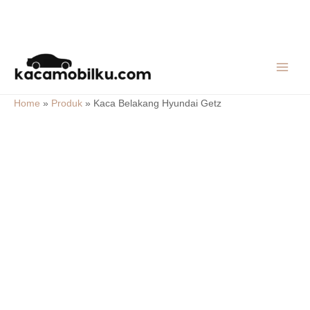
Skip
MAIN
to
MEN
content
Home
»
Produk
»
Kaca Belakang Hyundai Getz