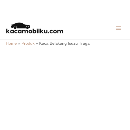
Skip
MAIN
to
MEN
content
Home
»
Produk
»
Kaca Belakang Isuzu Traga