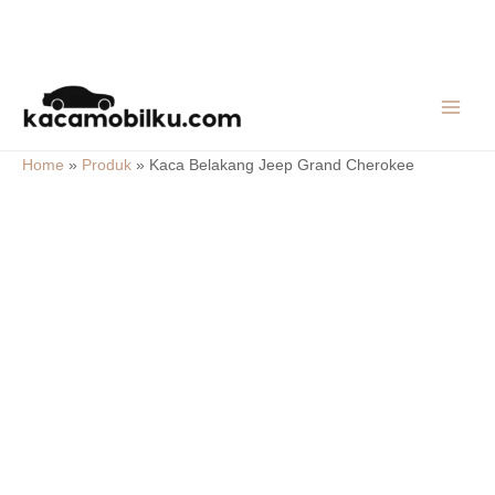
Skip
MAIN
to
MEN
content
Home
»
Produk
»
Kaca Belakang Jeep Grand Cherokee