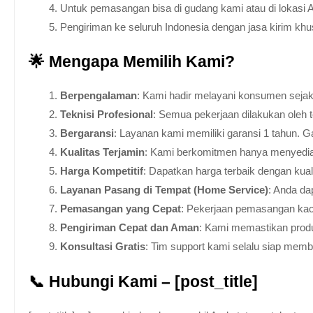
Untuk pemasangan bisa di gudang kami atau di lokasi 
Pengiriman ke seluruh Indonesia dengan jasa kirim kh
🌟 Mengapa Memilih Kami?
Berpengalaman
: Kami hadir melayani konsumen sejak 
Teknisi Profesional
: Semua pekerjaan dilakukan oleh 
Bergaransi
: Layanan kami memiliki garansi 1 tahun. Ga
Kualitas Terjamin
: Kami berkomitmen hanya menyediakan
Harga Kompetitif
: Dapatkan harga terbaik dengan kua
Layanan Pasang di Tempat (Home Service)
: Anda da
Pemasangan yang Cepat
: Pekerjaan pemasangan kaca
Pengiriman Cepat dan Aman
: Kami memastikan produ
Konsultasi Gratis
: Tim support kami selalu siap mem
📞 Hubungi Kami – [post_title]