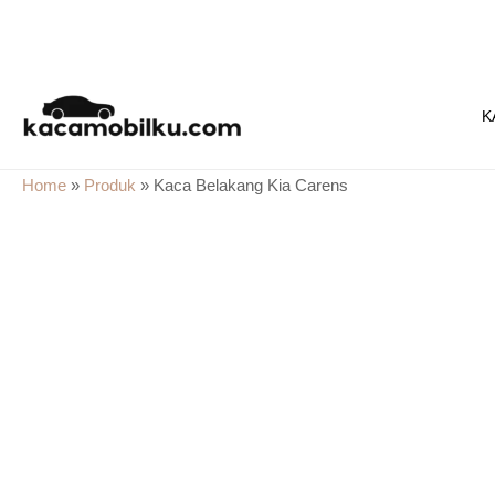
Skip
to
K
content
Home
»
Produk
»
Kaca Belakang Kia Carens