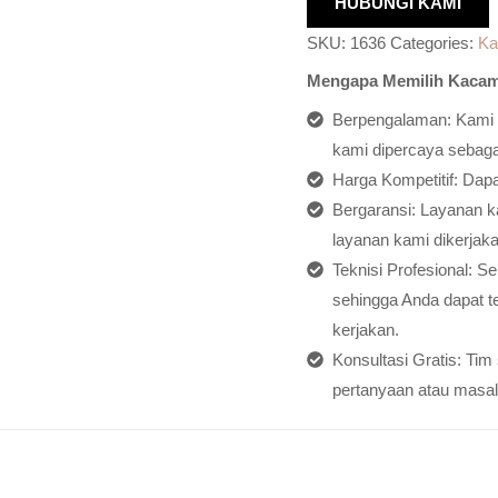
HUBUNGI KAMI
SKU:
1636
Categories:
Ka
Mengapa Memilih Kacam
Berpengalaman: Kami h
kami dipercaya sebagai
Harga Kompetitif: Dap
Bergaransi: Layanan ka
layanan kami dikerjaka
Teknisi Profesional: S
sehingga Anda dapat t
kerjakan.
Konsultasi Gratis: Ti
pertanyaan atau masal