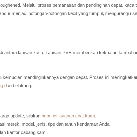
toughened. Melalui proses pemanasan dan pendinginan cepat, kaca t
ancur menjadi potongan-potongan kecil yang tumpul, mengurangi risi
n di antara lapisan kaca. Lapisan PVB memberikan kekuatan tambaha
i kemudian mendinginkannya dengan cepat. Proses ini meningkatkan
ng
dan belakang.
harga update, silakan
hubungi layanan chat kami
.
i merek, model, jenis, tipe dan tahun kendaraan Anda.
dan kantor cabang kami.