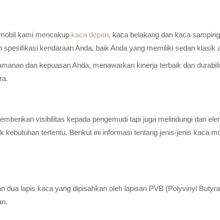
a mobil kami mencakup
kaca depan
, kaca belakang dan kaca samping 
n spesifikasi kendaraan Anda, baik Anda yang memiliki sedan klasik
anan dan kepuasan Anda, menawarkan kinerja terbaik dan durabilitas
ra.
erikan visibilitas kepada pengemudi tapi juga melindungi dari elem
ebutuhan tertentu. Berikut ini informasi tentang jenis-jenis kaca m
n dua lapis kaca yang dipisahkan oleh lapisan PVB (Polyvinyl Butyr
an.