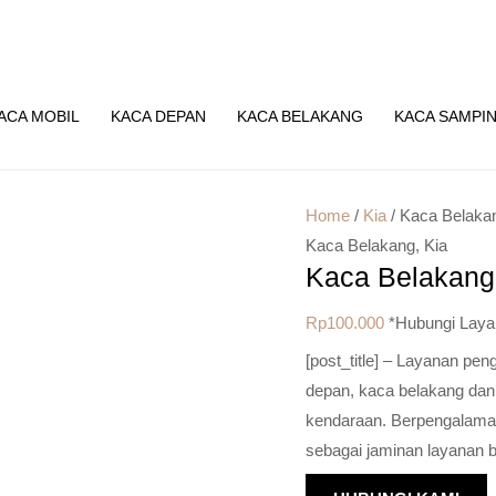
ACA MOBIL
KACA DEPAN
KACA BELAKANG
KACA SAMPI
Home
/
Kia
/ Kaca Belaka
Kaca Belakang
,
Kia
Kaca Belakang
Rp
100.000
*Hubungi Laya
[post_title] – Layanan pe
depan, kaca belakang dan
kendaraan. Berpengalaman 
sebagai jaminan layanan b