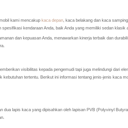
a mobil kami mencakup
kaca depan
, kaca belakang dan kaca samping 
n spesifikasi kendaraan Anda, baik Anda yang memiliki sedan klasik
anan dan kepuasan Anda, menawarkan kinerja terbaik dan durabilitas
ra.
erikan visibilitas kepada pengemudi tapi juga melindungi dari elem
ebutuhan tertentu. Berikut ini informasi tentang jenis-jenis kaca m
n dua lapis kaca yang dipisahkan oleh lapisan PVB (Polyvinyl Butyr
an.