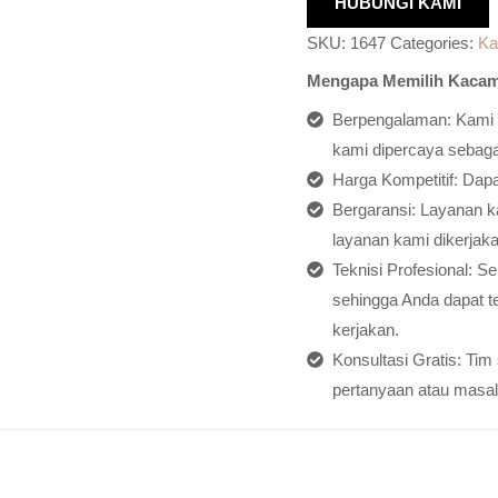
HUBUNGI KAMI
SKU:
1647
Categories:
Ka
Mengapa Memilih Kacam
Berpengalaman: Kami h
kami dipercaya sebagai
Harga Kompetitif: Dap
Bergaransi: Layanan ka
layanan kami dikerjaka
Teknisi Profesional: S
sehingga Anda dapat t
kerjakan.
Konsultasi Gratis: Ti
pertanyaan atau masal