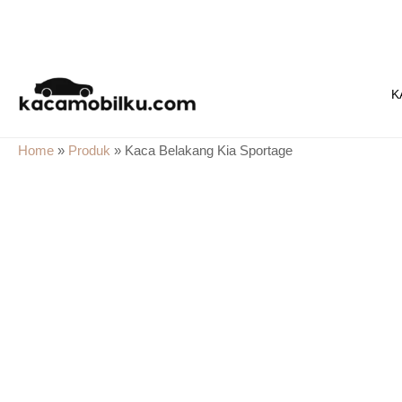
Skip
to
K
content
Home
»
Produk
»
Kaca Belakang Kia Sportage