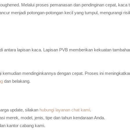
toughened. Melalui proses pemanasan dan pendinginan cepat, kaca t
ancur menjadi potongan-potongan kecil yang tumpul, mengurangi risi
n di antara lapisan kaca. Lapisan PVB memberikan kekuatan tambaha
i kemudian mendinginkannya dengan cepat. Proses ini meningkatkan
ng
dan belakang.
harga update, silakan
hubungi layanan chat kami
.
i merek, model, jenis, tipe dan tahun kendaraan Anda.
dan kantor cabang kami.