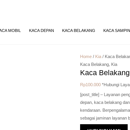
ACA MOBIL
KACA DEPAN
KACA BELAKANG
KACA SAMPI
Home
/
Kia
/ Kaca Belaka
Kaca Belakang
,
Kia
Kaca Belakang
Rp
100.000
*Hubungi Laya
[post_title] – Layanan pe
depan, kaca belakang dan
kendaraan. Berpengalaman 
sebagai jaminan layanan b