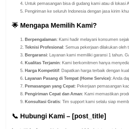
Untuk pemasangan bisa di gudang kami atau di lokasi 
Pengiriman ke seluruh Indonesia dengan jasa kirim kh
🌟 Mengapa Memilih Kami?
Berpengalaman
: Kami hadir melayani konsumen sejak 
Teknisi Profesional
: Semua pekerjaan dilakukan oleh 
Bergaransi
: Layanan kami memiliki garansi 1 tahun. Ga
Kualitas Terjamin
: Kami berkomitmen hanya menyediakan
Harga Kompetitif
: Dapatkan harga terbaik dengan kua
Layanan Pasang di Tempat (Home Service)
: Anda da
Pemasangan yang Cepat
: Pekerjaan pemasangan kaca
Pengiriman Cepat dan Aman
: Kami memastikan produ
Konsultasi Gratis
: Tim support kami selalu siap mem
📞 Hubungi Kami – [post_title]