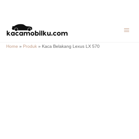
Skip
MAIN
to
MEN
content
Home
»
Produk
»
Kaca Belakang Lexus LX 570