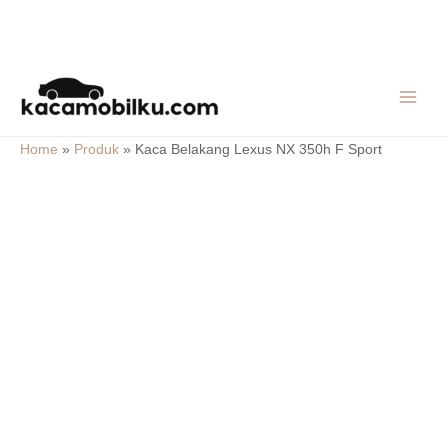
Skip
MAIN
to
MEN
content
Home
»
Produk
»
Kaca Belakang Lexus NX 350h F Sport