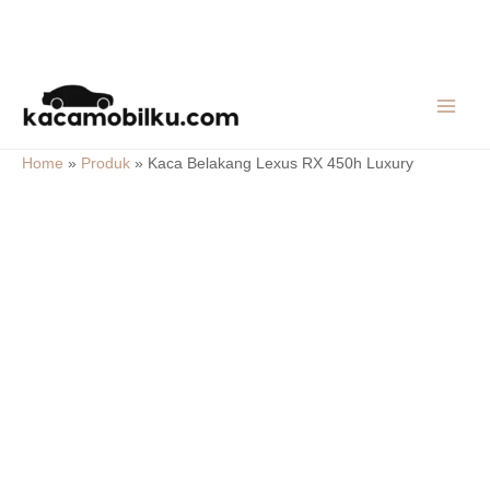
Skip
MAIN
to
MEN
content
Home
»
Produk
»
Kaca Belakang Lexus RX 450h Luxury