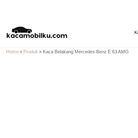
Skip
to
K
content
Home
»
Produk
»
Kaca Belakang Mercedes Benz E 63 AMG