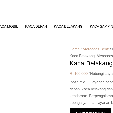
ACA MOBIL
KACA DEPAN
KACA BELAKANG
KACA SAMPI
Home
/
Mercedes Benz
/ 
Kaca Belakang
,
Mercedes
Kaca Belakan
Rp
100.000
*Hubungi Laya
[post_title] – Layanan pe
depan, kaca belakang dan
kendaraan. Berpengalaman 
sebagai jaminan layanan b