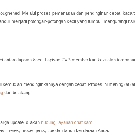
toughened. Melalui proses pemanasan dan pendinginan cepat, kaca t
ancur menjadi potongan-potongan kecil yang tumpul, mengurangi risi
n di antara lapisan kaca. Lapisan PVB memberikan kekuatan tambaha
i kemudian mendinginkannya dengan cepat. Proses ini meningkatkan
ng
dan belakang.
harga update, silakan
hubungi layanan chat kami
.
i merek, model, jenis, tipe dan tahun kendaraan Anda.