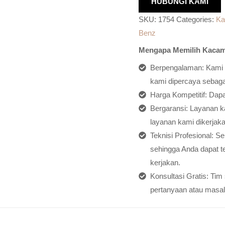
HUBUNGI KAMI
SKU:
1754
Categories:
Ka
Benz
Mengapa Memilih Kacam
Berpengalaman: Kami h
kami dipercaya sebagai
Harga Kompetitif: Dap
Bergaransi: Layanan ka
layanan kami dikerjaka
Teknisi Profesional: S
sehingga Anda dapat t
kerjakan.
Konsultasi Gratis: Ti
pertanyaan atau masal