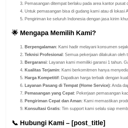
Pemasangan ditempat berlaku pada area kantor pusat 
Untuk pemasangan bisa di gudang kami atau di lokasi 
Pengiriman ke seluruh Indonesia dengan jasa kirim kh
🌟 Mengapa Memilih Kami?
Berpengalaman
: Kami hadir melayani konsumen sejak 
Teknisi Profesional
: Semua pekerjaan dilakukan oleh 
Bergaransi
: Layanan kami memiliki garansi 1 tahun. Ga
Kualitas Terjamin
: Kami berkomitmen hanya menyediakan
Harga Kompetitif
: Dapatkan harga terbaik dengan kua
Layanan Pasang di Tempat (Home Service)
: Anda da
Pemasangan yang Cepat
: Pekerjaan pemasangan kaca
Pengiriman Cepat dan Aman
: Kami memastikan produ
Konsultasi Gratis
: Tim support kami selalu siap mem
📞 Hubungi Kami – [post_title]