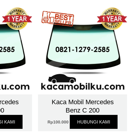
rcedes
Kaca Mobil Mercedes
00
Benz C 200
I KAMI
HUBUNGI KAMI
Rp
100.000