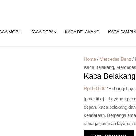
ACA MOBIL
KACA DEPAN
KACA BELAKANG
KACA SAMPI
Home
/
Mercedes Benz
/ 
Kaca Belakang
,
Mercedes
Kaca Belakang
Rp
100.000
*Hubungi Laya
[post_title] – Layanan pe
depan, kaca belakang dan
kendaraan. Berpengalaman 
sebagai jaminan layanan b