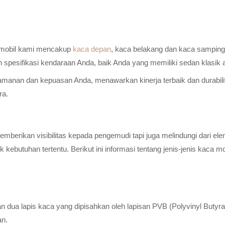
a mobil kami mencakup
kaca depan
, kaca belakang dan kaca samping 
n spesifikasi kendaraan Anda, baik Anda yang memiliki sedan klasik
anan dan kepuasan Anda, menawarkan kinerja terbaik dan durabilitas
ra.
erikan visibilitas kepada pengemudi tapi juga melindungi dari elem
ebutuhan tertentu. Berikut ini informasi tentang jenis-jenis kaca m
n dua lapis kaca yang dipisahkan oleh lapisan PVB (Polyvinyl Butyr
an.