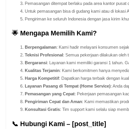
Pemasangan ditempat berlaku pada area kantor pusat 
Untuk pemasangan bisa di gudang kami atau di lokasi 
Pengiriman ke seluruh Indonesia dengan jasa kirim kh
🌟 Mengapa Memilih Kami?
Berpengalaman
: Kami hadir melayani konsumen sejak 
Teknisi Profesional
: Semua pekerjaan dilakukan oleh 
Bergaransi
: Layanan kami memiliki garansi 1 tahun. Ga
Kualitas Terjamin
: Kami berkomitmen hanya menyediakan
Harga Kompetitif
: Dapatkan harga terbaik dengan kua
Layanan Pasang di Tempat (Home Service)
: Anda da
Pemasangan yang Cepat
: Pekerjaan pemasangan kaca
Pengiriman Cepat dan Aman
: Kami memastikan produ
Konsultasi Gratis
: Tim support kami selalu siap mem
📞 Hubungi Kami – [post_title]