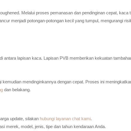
toughened. Melalui proses pemanasan dan pendinginan cepat, kaca t
ancur menjadi potongan-potongan kecil yang tumpul, mengurangi risi
n di antara lapisan kaca. Lapisan PVB memberikan kekuatan tambaha
i kemudian mendinginkannya dengan cepat. Proses ini meningkatkan
ng
dan belakang.
harga update, silakan
hubungi layanan chat kami
.
i merek, model, jenis, tipe dan tahun kendaraan Anda.