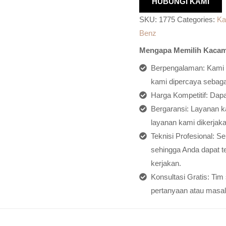
HUBUNGI KAMI
SKU:
1775
Categories:
Ka
Benz
Mengapa Memilih Kacam
Berpengalaman: Kami h
kami dipercaya sebagai
Harga Kompetitif: Dap
Bergaransi: Layanan ka
layanan kami dikerjaka
Teknisi Profesional: S
sehingga Anda dapat t
kerjakan.
Konsultasi Gratis: Ti
pertanyaan atau masal