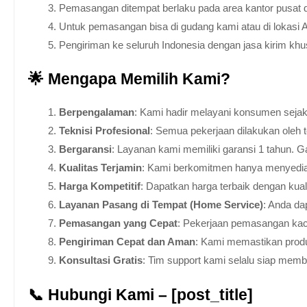
Pemasangan ditempat berlaku pada area kantor pusat 
Untuk pemasangan bisa di gudang kami atau di lokasi 
Pengiriman ke seluruh Indonesia dengan jasa kirim kh
🌟 Mengapa Memilih Kami?
Berpengalaman
: Kami hadir melayani konsumen sejak 
Teknisi Profesional
: Semua pekerjaan dilakukan oleh 
Bergaransi
: Layanan kami memiliki garansi 1 tahun. Ga
Kualitas Terjamin
: Kami berkomitmen hanya menyediakan
Harga Kompetitif
: Dapatkan harga terbaik dengan kua
Layanan Pasang di Tempat (Home Service)
: Anda da
Pemasangan yang Cepat
: Pekerjaan pemasangan kaca
Pengiriman Cepat dan Aman
: Kami memastikan produ
Konsultasi Gratis
: Tim support kami selalu siap mem
📞 Hubungi Kami – [post_title]