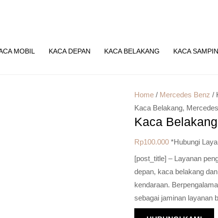
ACA MOBIL
KACA DEPAN
KACA BELAKANG
KACA SAMPI
Home
/
Mercedes Benz
/ 
Kaca Belakang
,
Mercedes
Kaca Belakang
Rp
100.000
*Hubungi Laya
[post_title] – Layanan pe
depan, kaca belakang dan
kendaraan. Berpengalaman 
sebagai jaminan layanan b