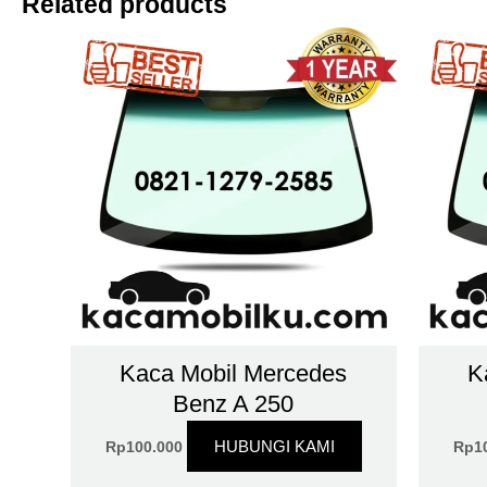
Related products
Kaca Mobil Mercedes
K
Benz A 250
HUBUNGI KAMI
Rp
100.000
Rp
1