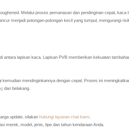
toughened. Melalui proses pemanasan dan pendinginan cepat, kaca t
ancur menjadi potongan-potongan kecil yang tumpul, mengurangi risi
n di antara lapisan kaca. Lapisan PVB memberikan kekuatan tambaha
i kemudian mendinginkannya dengan cepat. Proses ini meningkatkan
ng
dan belakang.
harga update, silakan
hubungi layanan chat kami
.
i merek, model, jenis, tipe dan tahun kendaraan Anda.