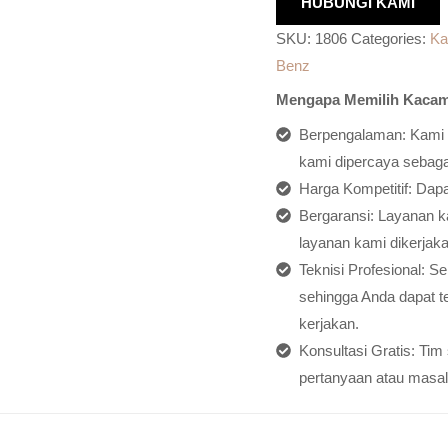
HUBUNGI KAMI
SKU:
1806
Categories:
Ka
Benz
Mengapa Memilih Kacam
Berpengalaman: Kami h
kami dipercaya sebagai
Harga Kompetitif: Dap
Bergaransi: Layanan ka
layanan kami dikerjaka
Teknisi Profesional: S
sehingga Anda dapat t
kerjakan.
Konsultasi Gratis: Ti
pertanyaan atau masal