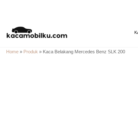
Skip
to
K
content
Home
»
Produk
»
Kaca Belakang Mercedes Benz SLK 200