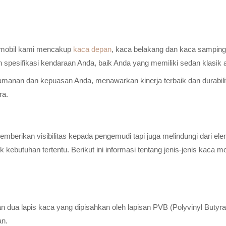
a mobil kami mencakup
kaca depan
, kaca belakang dan kaca samping 
n spesifikasi kendaraan Anda, baik Anda yang memiliki sedan klasik
anan dan kepuasan Anda, menawarkan kinerja terbaik dan durabilitas
ra.
erikan visibilitas kepada pengemudi tapi juga melindungi dari elem
ebutuhan tertentu. Berikut ini informasi tentang jenis-jenis kaca m
n dua lapis kaca yang dipisahkan oleh lapisan PVB (Polyvinyl Butyr
an.