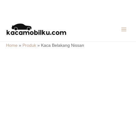
Skip
MAIN
to
MEN
content
Home
»
Produk
»
Kaca Belakang Nissan