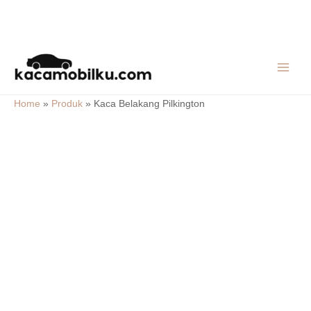
Skip
MAIN
to
MEN
content
Home
»
Produk
»
Kaca Belakang Pilkington