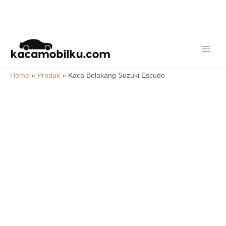
Skip
MAIN
to
MEN
content
Home
»
Produk
»
Kaca Belakang Suzuki Escudo