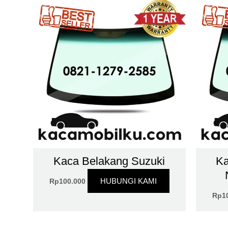
Kaca Belakang Suzuki
Ka
HUBUNGI KAMI
Rp
100.000
Rp
1