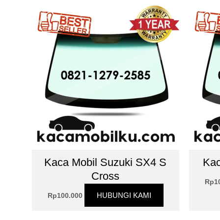
Kaca Mobil Suzuki SX4 S
Kac
Cross
Rp
1
HUBUNGI KAMI
Rp
100.000