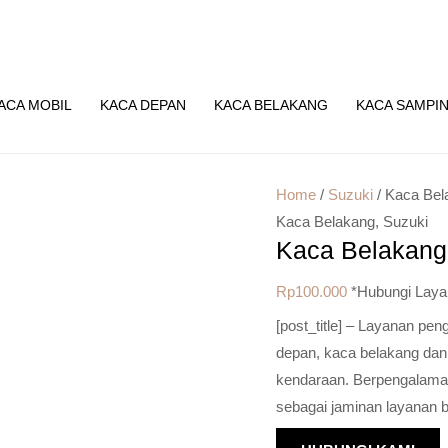
ACA MOBIL
KACA DEPAN
KACA BELAKANG
KACA SAMPI
Home
/
Suzuki
/ Kaca Bel
Kaca Belakang
,
Suzuki
Kaca Belakang
Rp
100.000
*Hubungi Laya
[post_title] – Layanan pe
depan, kaca belakang dan
kendaraan. Berpengalaman 
sebagai jaminan layanan b