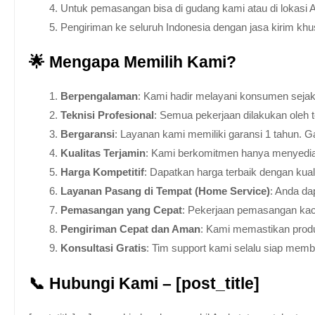
Untuk pemasangan bisa di gudang kami atau di lokasi 
Pengiriman ke seluruh Indonesia dengan jasa kirim kh
🌟 Mengapa Memilih Kami?
Berpengalaman
: Kami hadir melayani konsumen sejak 
Teknisi Profesional
: Semua pekerjaan dilakukan oleh 
Bergaransi
: Layanan kami memiliki garansi 1 tahun. Ga
Kualitas Terjamin
: Kami berkomitmen hanya menyediakan
Harga Kompetitif
: Dapatkan harga terbaik dengan kua
Layanan Pasang di Tempat (Home Service)
: Anda da
Pemasangan yang Cepat
: Pekerjaan pemasangan kaca
Pengiriman Cepat dan Aman
: Kami memastikan produ
Konsultasi Gratis
: Tim support kami selalu siap mem
📞 Hubungi Kami – [post_title]