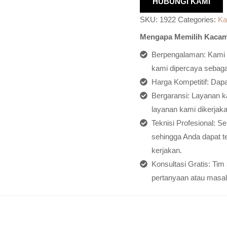
HUBUNGI KAMI
SKU:
1922
Categories:
Ka
Mengapa Memilih Kacam
Berpengalaman: Kami h
kami dipercaya sebagai
Harga Kompetitif: Dap
Bergaransi: Layanan ka
layanan kami dikerjaka
Teknisi Profesional: S
sehingga Anda dapat t
kerjakan.
Konsultasi Gratis: Ti
pertanyaan atau masal