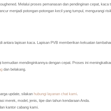
toughened. Melalui proses pemanasan dan pendinginan cepat, kaca t
ancur menjadi potongan-potongan kecil yang tumpul, mengurangi risi
n di antara lapisan kaca. Lapisan PVB memberikan kekuatan tambaha
i kemudian mendinginkannya dengan cepat. Proses ini meningkatkan
ng
dan belakang.
harga update, silakan
hubungi layanan chat kami
.
i merek, model, jenis, tipe dan tahun kendaraan Anda.
dan kantor cabang kami.