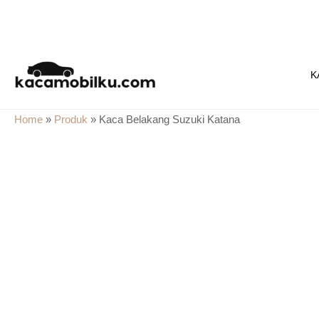
Skip
to
K
content
Home
»
Produk
»
Kaca Belakang Suzuki Katana