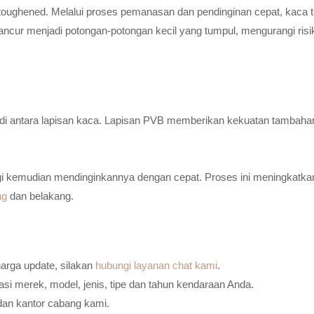
toughened. Melalui proses pemanasan dan pendinginan cepat, kaca t
ancur menjadi potongan-potongan kecil yang tumpul, mengurangi risi
n di antara lapisan kaca. Lapisan PVB memberikan kekuatan tambaha
i kemudian mendinginkannya dengan cepat. Proses ini meningkatkan
ng
dan belakang.
harga update, silakan
hubungi layanan chat kami
.
i merek, model, jenis, tipe dan tahun kendaraan Anda.
dan kantor cabang kami.