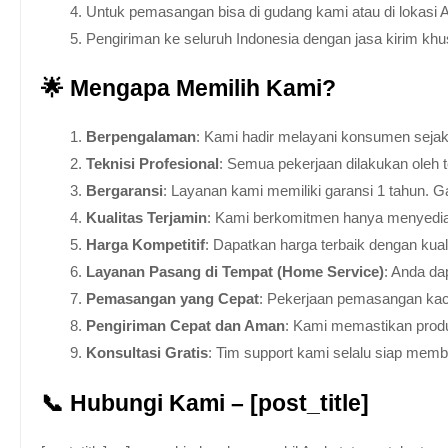
Untuk pemasangan bisa di gudang kami atau di lokasi 
Pengiriman ke seluruh Indonesia dengan jasa kirim kh
🌟 Mengapa Memilih Kami?
Berpengalaman
: Kami hadir melayani konsumen sejak 
Teknisi Profesional
: Semua pekerjaan dilakukan oleh 
Bergaransi
: Layanan kami memiliki garansi 1 tahun. Ga
Kualitas Terjamin
: Kami berkomitmen hanya menyediakan
Harga Kompetitif
: Dapatkan harga terbaik dengan kua
Layanan Pasang di Tempat (Home Service)
: Anda da
Pemasangan yang Cepat
: Pekerjaan pemasangan kaca
Pengiriman Cepat dan Aman
: Kami memastikan produ
Konsultasi Gratis
: Tim support kami selalu siap mem
📞 Hubungi Kami – [post_title]