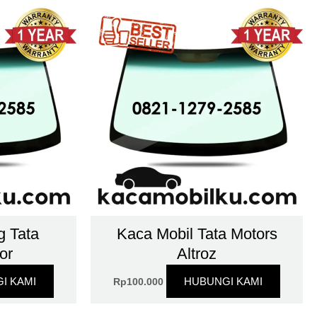
g Tata
Kaca Mobil Tata Motors
or
Altroz
I KAMI
HUBUNGI KAMI
Rp
100.000