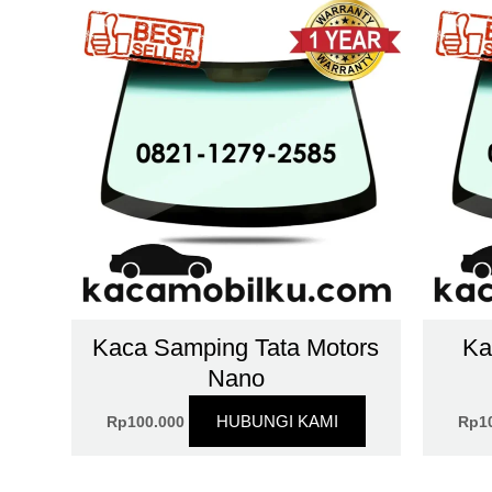
Kaca Samping Tata Motors
Ka
Nano
HUBUNGI KAMI
Rp
100.000
Rp
1