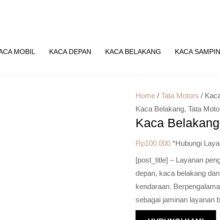
ACA MOBIL
KACA DEPAN
KACA BELAKANG
KACA SAMPI
Home
/
Tata Motors
/ Kac
Kaca Belakang
,
Tata Moto
Kaca Belakang
Rp
100.000
*Hubungi Laya
[post_title] – Layanan pe
depan, kaca belakang dan
kendaraan. Berpengalaman 
sebagai jaminan layanan b