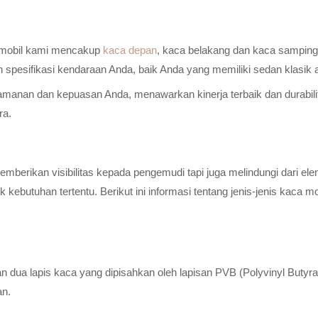
a mobil kami mencakup
kaca depan
, kaca belakang dan kaca samping 
n spesifikasi kendaraan Anda, baik Anda yang memiliki sedan klasik
anan dan kepuasan Anda, menawarkan kinerja terbaik dan durabilitas
ra.
erikan visibilitas kepada pengemudi tapi juga melindungi dari elem
ebutuhan tertentu. Berikut ini informasi tentang jenis-jenis kaca m
n dua lapis kaca yang dipisahkan oleh lapisan PVB (Polyvinyl Butyr
an.