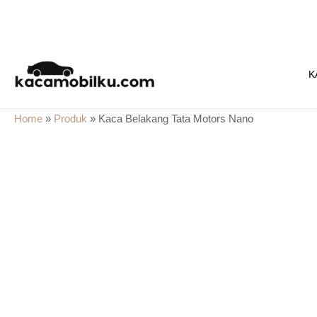
Skip
to
K
content
Home
»
Produk
»
Kaca Belakang Tata Motors Nano