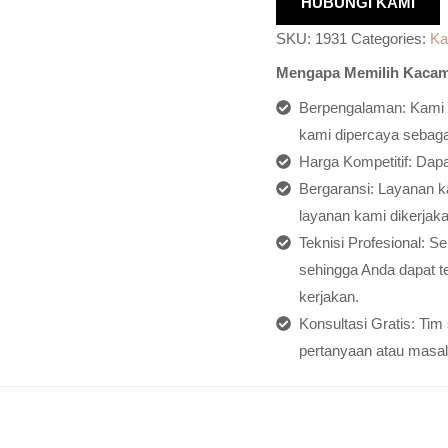
HUBUNGI KAMI
SKU:
1931
Categories:
Ka
Mengapa Memilih Kacam
Berpengalaman: Kami h
kami dipercaya sebagai
Harga Kompetitif: Dap
Bergaransi: Layanan ka
layanan kami dikerjaka
Teknisi Profesional: S
sehingga Anda dapat t
kerjakan.
Konsultasi Gratis: Ti
pertanyaan atau masal