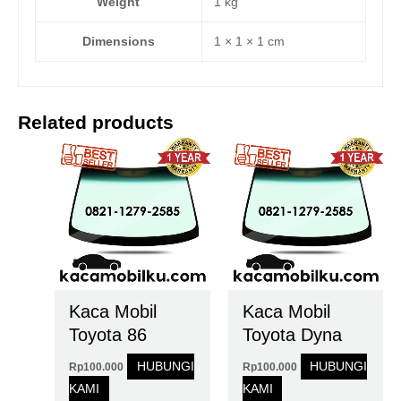
Weight
1 kg
Dimensions
1 × 1 × 1 cm
Related products
Kaca Mobil
Kaca Mobil
Toyota 86
Toyota Dyna
HUBUNGI
HUBUNGI
Rp
100.000
Rp
100.000
KAMI
KAMI