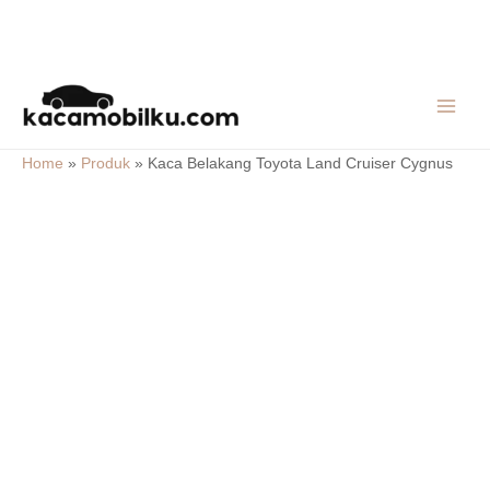
Skip
MAIN
to
MEN
content
Home
»
Produk
»
Kaca Belakang Toyota Land Cruiser Cygnus