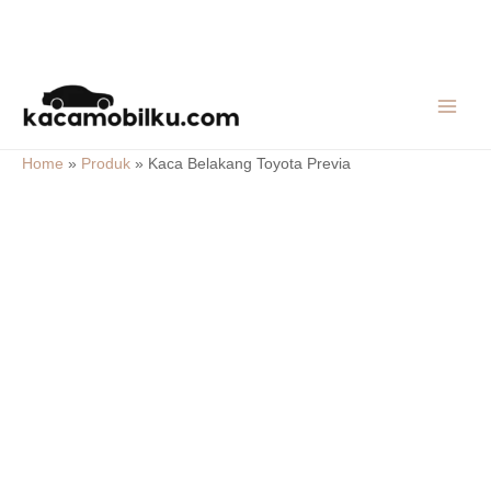
Skip
MAIN
to
MEN
content
Home
»
Produk
»
Kaca Belakang Toyota Previa