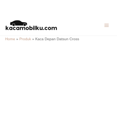
Skip
MAIN
to
MEN
content
Home
»
Produk
»
Kaca Depan Datsun Cross