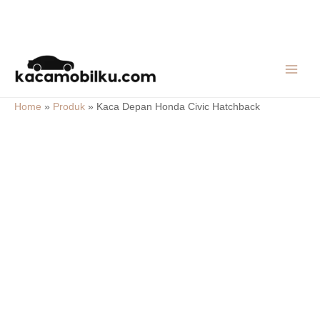
Skip
MAIN
to
MEN
content
Home
»
Produk
»
Kaca Depan Honda Civic Hatchback