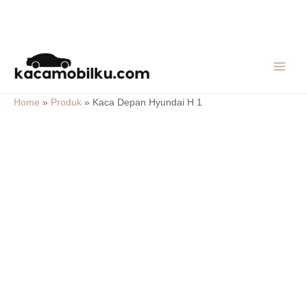
Skip
MAIN
to
MEN
content
Home
»
Produk
»
Kaca Depan Hyundai H 1