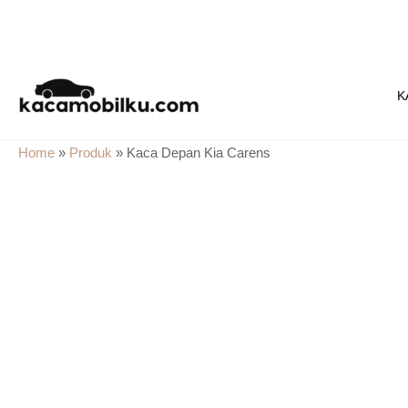
Skip
to
K
content
Home
»
Produk
»
Kaca Depan Kia Carens