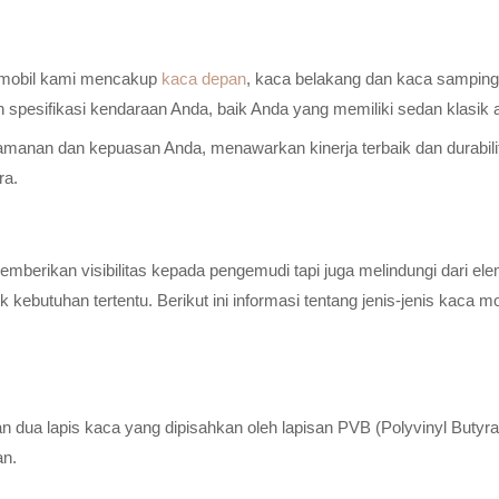
a mobil kami mencakup
kaca depan
, kaca belakang dan kaca samping 
n spesifikasi kendaraan Anda, baik Anda yang memiliki sedan klasik
anan dan kepuasan Anda, menawarkan kinerja terbaik dan durabilitas
ra.
erikan visibilitas kepada pengemudi tapi juga melindungi dari elem
ebutuhan tertentu. Berikut ini informasi tentang jenis-jenis kaca m
n dua lapis kaca yang dipisahkan oleh lapisan PVB (Polyvinyl Butyr
an.