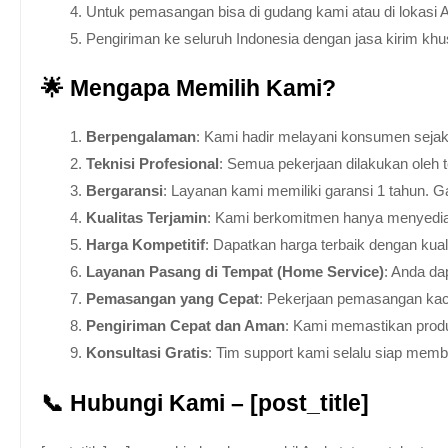
Untuk pemasangan bisa di gudang kami atau di lokasi 
Pengiriman ke seluruh Indonesia dengan jasa kirim kh
🌟 Mengapa Memilih Kami?
Berpengalaman
: Kami hadir melayani konsumen sejak 
Teknisi Profesional
: Semua pekerjaan dilakukan oleh 
Bergaransi
: Layanan kami memiliki garansi 1 tahun. Ga
Kualitas Terjamin
: Kami berkomitmen hanya menyediakan
Harga Kompetitif
: Dapatkan harga terbaik dengan kua
Layanan Pasang di Tempat (Home Service)
: Anda da
Pemasangan yang Cepat
: Pekerjaan pemasangan kaca
Pengiriman Cepat dan Aman
: Kami memastikan produ
Konsultasi Gratis
: Tim support kami selalu siap mem
📞 Hubungi Kami – [post_title]