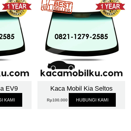
ia EV9
Kaca Mobil Kia Seltos
I KAMI
HUBUNGI KAMI
Rp
100.000