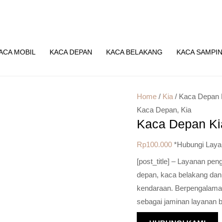
ACA MOBIL
KACA DEPAN
KACA BELAKANG
KACA SAMPI
Home
/
Kia
/ Kaca Depan 
Kaca Depan
,
Kia
Kaca Depan Ki
Rp
100.000
*Hubungi Laya
[post_title] – Layanan pe
depan, kaca belakang dan
kendaraan. Berpengalaman 
sebagai jaminan layanan b