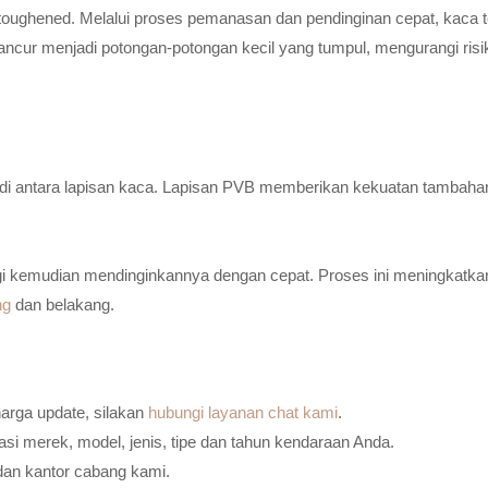
toughened. Melalui proses pemanasan dan pendinginan cepat, kaca t
ancur menjadi potongan-potongan kecil yang tumpul, mengurangi risi
n di antara lapisan kaca. Lapisan PVB memberikan kekuatan tambaha
i kemudian mendinginkannya dengan cepat. Proses ini meningkatkan
ng
dan belakang.
harga update, silakan
hubungi layanan chat kami
.
i merek, model, jenis, tipe dan tahun kendaraan Anda.
dan kantor cabang kami.