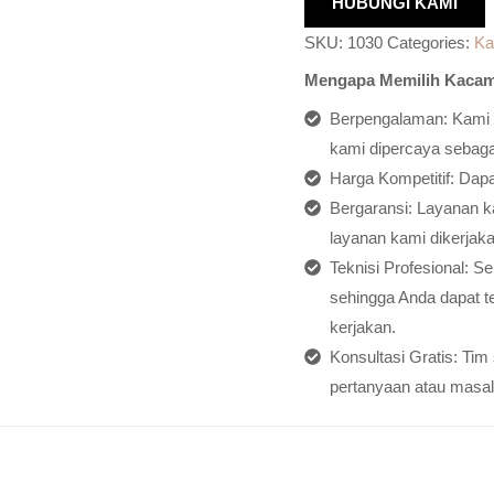
HUBUNGI KAMI
SKU:
1030
Categories:
Ka
Mengapa Memilih Kacam
Berpengalaman: Kami h
kami dipercaya sebagai
Harga Kompetitif: Dap
Bergaransi: Layanan ka
layanan kami dikerjaka
Teknisi Profesional: S
sehingga Anda dapat t
kerjakan.
Konsultasi Gratis: Ti
pertanyaan atau masal