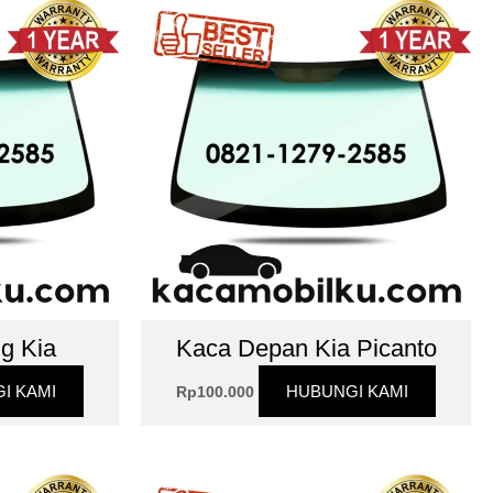
g Kia
Kaca Depan Kia Picanto
I KAMI
HUBUNGI KAMI
Rp
100.000