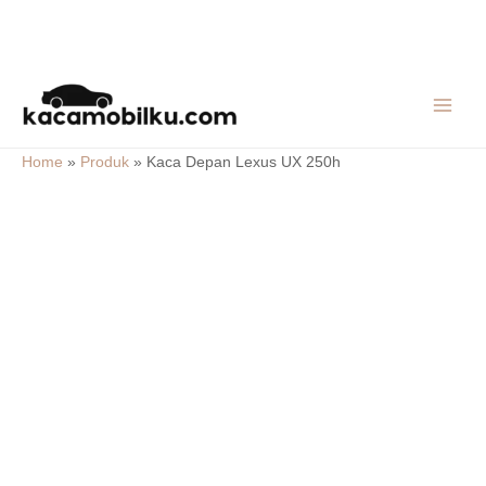
Skip
MAIN
to
MEN
content
Home
»
Produk
»
Kaca Depan Lexus UX 250h