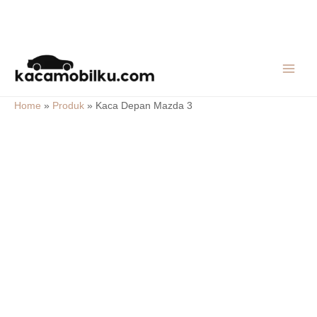
Skip
MAIN
to
MEN
content
Home
»
Produk
»
Kaca Depan Mazda 3