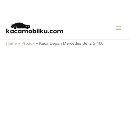
Skip
MAIN
to
MEN
content
Home
»
Produk
»
Kaca Depan Mercedes Benz S 400