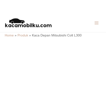
Skip
MAIN
to
MEN
content
Home
»
Produk
»
Kaca Depan Mitsubishi Colt L300