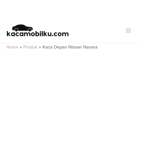
Skip
MAIN
to
MEN
content
Home
»
Produk
»
Kaca Depan Nissan Navara