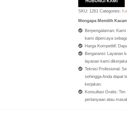
HUBUNGI KAMI
SKU:
1261
Categories:
Ka
Mengapa Memilih Kacam
Berpengalaman: Kami h
kami dipercaya sebagai
Harga Kompetitif: Dap
Bergaransi: Layanan ka
layanan kami dikerjaka
Teknisi Profesional: S
sehingga Anda dapat t
kerjakan.
Konsultasi Gratis: Ti
pertanyaan atau masal