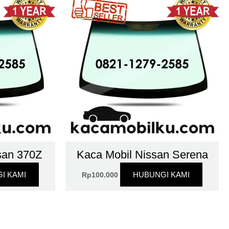
san 370Z
Kaca Mobil Nissan Serena
I KAMI
HUBUNGI KAMI
Rp
100.000