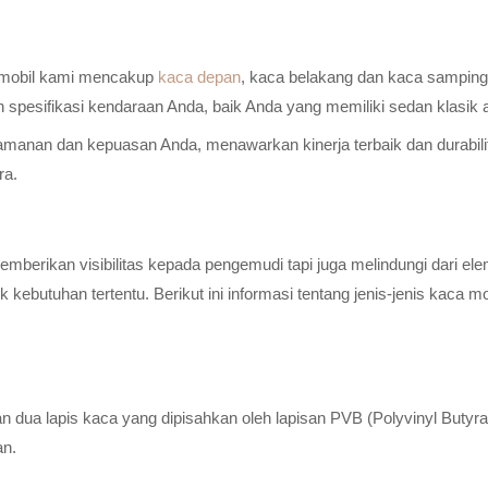
a mobil kami mencakup
kaca depan
, kaca belakang dan kaca samping 
n spesifikasi kendaraan Anda, baik Anda yang memiliki sedan klasik
anan dan kepuasan Anda, menawarkan kinerja terbaik dan durabilitas
ra.
erikan visibilitas kepada pengemudi tapi juga melindungi dari elem
ebutuhan tertentu. Berikut ini informasi tentang jenis-jenis kaca m
n dua lapis kaca yang dipisahkan oleh lapisan PVB (Polyvinyl Butyr
an.