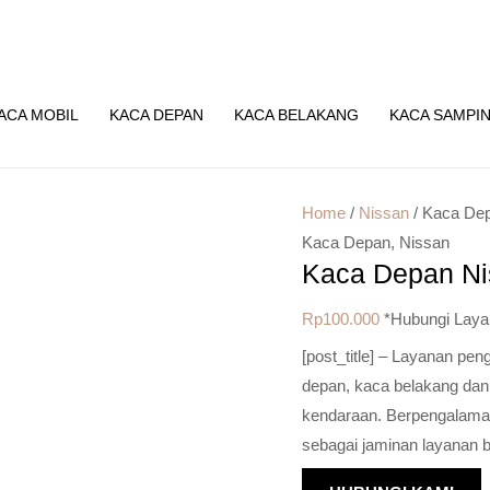
ACA MOBIL
KACA DEPAN
KACA BELAKANG
KACA SAMPI
Home
/
Nissan
/ Kaca Dep
Kaca Depan
,
Nissan
Kaca Depan Ni
Rp
100.000
*Hubungi Laya
[post_title] – Layanan pe
depan, kaca belakang dan
kendaraan. Berpengalaman 
sebagai jaminan layanan b