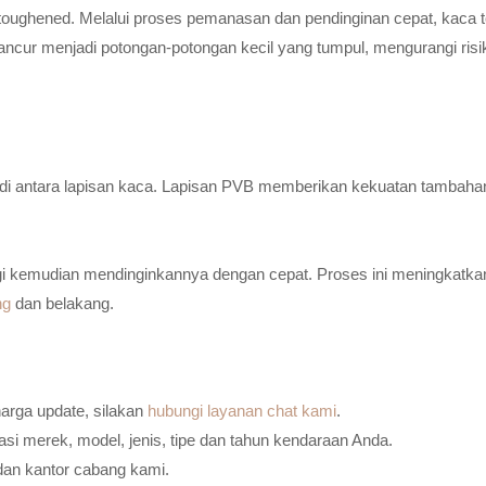
toughened. Melalui proses pemanasan dan pendinginan cepat, kaca t
ancur menjadi potongan-potongan kecil yang tumpul, mengurangi risi
n di antara lapisan kaca. Lapisan PVB memberikan kekuatan tambaha
i kemudian mendinginkannya dengan cepat. Proses ini meningkatkan
ng
dan belakang.
harga update, silakan
hubungi layanan chat kami
.
i merek, model, jenis, tipe dan tahun kendaraan Anda.
dan kantor cabang kami.