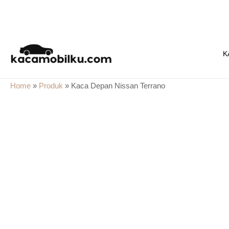
Skip
to
K
content
Home
»
Produk
»
Kaca Depan Nissan Terrano