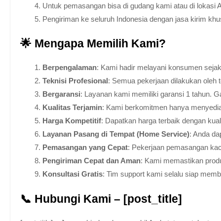
Untuk pemasangan bisa di gudang kami atau di lokasi 
Pengiriman ke seluruh Indonesia dengan jasa kirim kh
🌟 Mengapa Memilih Kami?
Berpengalaman
: Kami hadir melayani konsumen sejak 
Teknisi Profesional
: Semua pekerjaan dilakukan oleh 
Bergaransi
: Layanan kami memiliki garansi 1 tahun. Ga
Kualitas Terjamin
: Kami berkomitmen hanya menyediakan
Harga Kompetitif
: Dapatkan harga terbaik dengan kua
Layanan Pasang di Tempat (Home Service)
: Anda da
Pemasangan yang Cepat
: Pekerjaan pemasangan kaca
Pengiriman Cepat dan Aman
: Kami memastikan produ
Konsultasi Gratis
: Tim support kami selalu siap mem
📞 Hubungi Kami – [post_title]