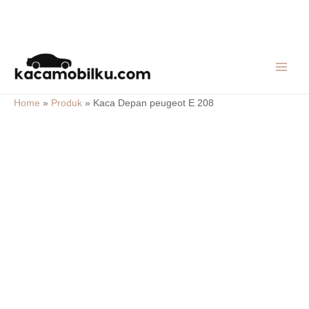
Skip
MAIN
to
MEN
content
Home
»
Produk
»
Kaca Depan peugeot E 208