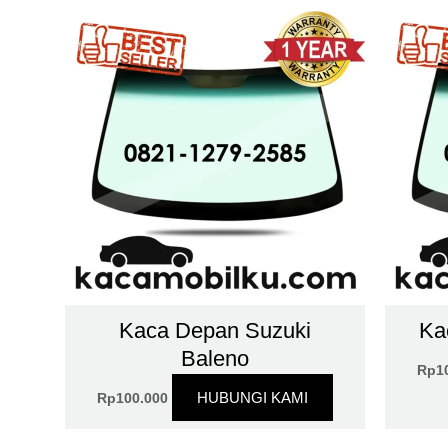
Kaca Depan Suzuki
Ka
Baleno
Rp
1
HUBUNGI KAMI
Rp
100.000