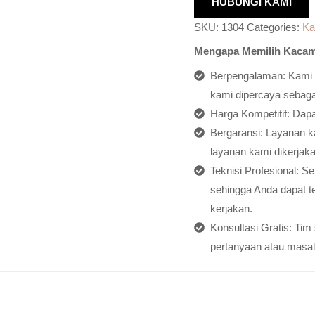
HUBUNGI KAMI
SKU:
1304
Categories:
Ka
Mengapa Memilih Kacam
Berpengalaman: Kami h
kami dipercaya sebagai
Harga Kompetitif: Dap
Bergaransi: Layanan ka
layanan kami dikerjaka
Teknisi Profesional: S
sehingga Anda dapat t
kerjakan.
Konsultasi Gratis: Ti
pertanyaan atau masal