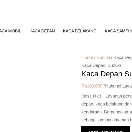
ACA MOBIL
KACA DEPAN
KACA BELAKANG
KACA SAMPI
Home
/
Suzuki
/ Kaca Dep
Kaca Depan
,
Suzuki
Kaca Depan Su
Rp
100.000
*Hubungi Laya
[post_title] – Layanan pe
depan, kaca belakang dan
kendaraan. Berpengalaman 
sebagai jaminan layanan b