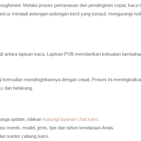
toughened. Melalui proses pemanasan dan pendinginan cepat, kaca t
ancur menjadi potongan-potongan kecil yang tumpul, mengurangi risi
n di antara lapisan kaca. Lapisan PVB memberikan kekuatan tambaha
i kemudian mendinginkannya dengan cepat. Proses ini meningkatkan
ng
dan belakang.
harga update, silakan
hubungi layanan chat kami
.
i merek, model, jenis, tipe dan tahun kendaraan Anda.
dan kantor cabang kami.