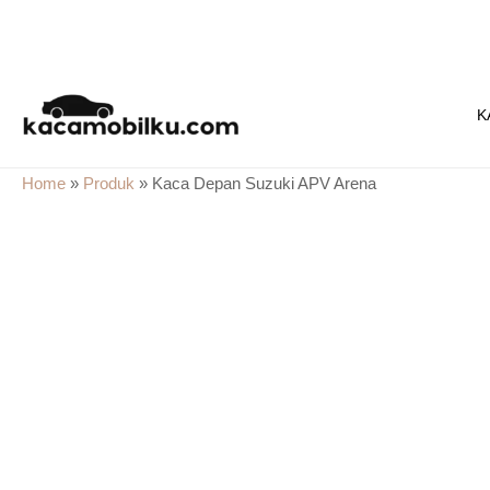
Skip
to
K
content
Home
»
Produk
»
Kaca Depan Suzuki APV Arena