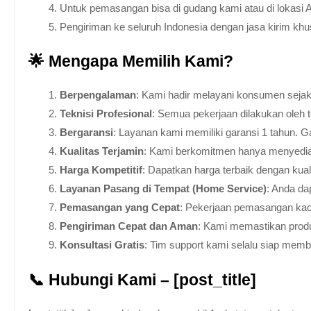
Untuk pemasangan bisa di gudang kami atau di lokasi 
Pengiriman ke seluruh Indonesia dengan jasa kirim kh
🌟 Mengapa Memilih Kami?
Berpengalaman
: Kami hadir melayani konsumen sejak 
Teknisi Profesional
: Semua pekerjaan dilakukan oleh 
Bergaransi
: Layanan kami memiliki garansi 1 tahun. Ga
Kualitas Terjamin
: Kami berkomitmen hanya menyediakan
Harga Kompetitif
: Dapatkan harga terbaik dengan kua
Layanan Pasang di Tempat (Home Service)
: Anda da
Pemasangan yang Cepat
: Pekerjaan pemasangan kaca
Pengiriman Cepat dan Aman
: Kami memastikan produ
Konsultasi Gratis
: Tim support kami selalu siap mem
📞 Hubungi Kami – [post_title]