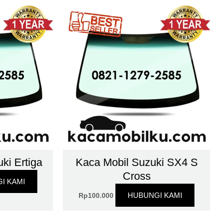
ki Ertiga
Kaca Mobil Suzuki SX4 S
Cross
I KAMI
HUBUNGI KAMI
Rp
100.000