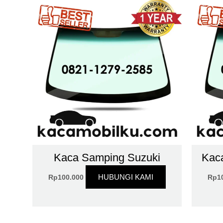
Kaca Samping Suzuki
Kac
HUBUNGI KAMI
Rp
100.000
Rp
1