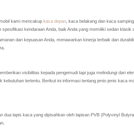
a mobil kami mencakup
kaca depan
, kaca belakang dan kaca samping 
n spesifikasi kendaraan Anda, baik Anda yang memiliki sedan klasik
anan dan kepuasan Anda, menawarkan kinerja terbaik dan durabilitas
ra.
erikan visibilitas kepada pengemudi tapi juga melindungi dari elem
ebutuhan tertentu. Berikut ini informasi tentang jenis-jenis kaca m
n dua lapis kaca yang dipisahkan oleh lapisan PVB (Polyvinyl Butyr
an.