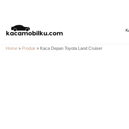
Skip
to
K
content
Home
»
Produk
»
Kaca Depan Toyota Land Cruiser