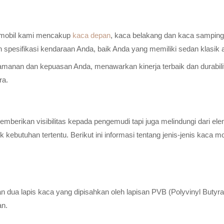
a mobil kami mencakup
kaca depan
, kaca belakang dan kaca samping 
n spesifikasi kendaraan Anda, baik Anda yang memiliki sedan klasik
anan dan kepuasan Anda, menawarkan kinerja terbaik dan durabilitas
ra.
erikan visibilitas kepada pengemudi tapi juga melindungi dari elem
ebutuhan tertentu. Berikut ini informasi tentang jenis-jenis kaca m
n dua lapis kaca yang dipisahkan oleh lapisan PVB (Polyvinyl Butyr
an.