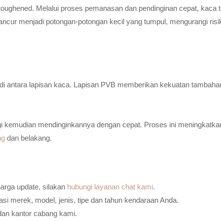
toughened. Melalui proses pemanasan dan pendinginan cepat, kaca t
ancur menjadi potongan-potongan kecil yang tumpul, mengurangi risi
n di antara lapisan kaca. Lapisan PVB memberikan kekuatan tambaha
i kemudian mendinginkannya dengan cepat. Proses ini meningkatkan
ng
dan belakang.
harga update, silakan
hubungi layanan chat kami
.
i merek, model, jenis, tipe dan tahun kendaraan Anda.
dan kantor cabang kami.