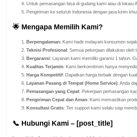
Untuk pemasangan bisa di gudang kami atau di lokasi 
Pengiriman ke seluruh Indonesia dengan jasa kirim kh
🌟 Mengapa Memilih Kami?
Berpengalaman
: Kami hadir melayani konsumen sejak 
Teknisi Profesional
: Semua pekerjaan dilakukan oleh 
Bergaransi
: Layanan kami memiliki garansi 1 tahun. Ga
Kualitas Terjamin
: Kami berkomitmen hanya menyediakan
Harga Kompetitif
: Dapatkan harga terbaik dengan kua
Layanan Pasang di Tempat (Home Service)
: Anda da
Pemasangan yang Cepat
: Pekerjaan pemasangan kaca
Pengiriman Cepat dan Aman
: Kami memastikan produ
Konsultasi Gratis
: Tim support kami selalu siap mem
📞 Hubungi Kami – [post_title]