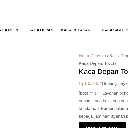
ACA MOBIL
KACA DEPAN
KACA BELAKANG
KACA SAMPI
Home
/
Toyota
/ Kaca Dep
Kaca Depan
,
Toyota
Kaca Depan To
Rp
100.000
*Hubungi Laya
[post_title] – Layanan pe
depan, kaca belakang dan
kendaraan. Berpengalaman 
sebagai jaminan layanan b