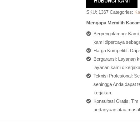
HUBUNGI KAMI
SKU:
1367
Categories:
Ka
Mengapa Memilih Kacam
Berpengalaman: Kami h
kami dipercaya sebagai
Harga Kompetitif: Dap
Bergaransi: Layanan ka
layanan kami dikerjaka
Teknisi Profesional: S
sehingga Anda dapat t
kerjakan.
Konsultasi Gratis: Ti
pertanyaan atau masal