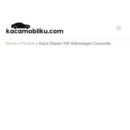
Skip
MAIN
to
MEN
content
Home
»
Produk
»
Kaca Depan VW Volkswagen Caravelle