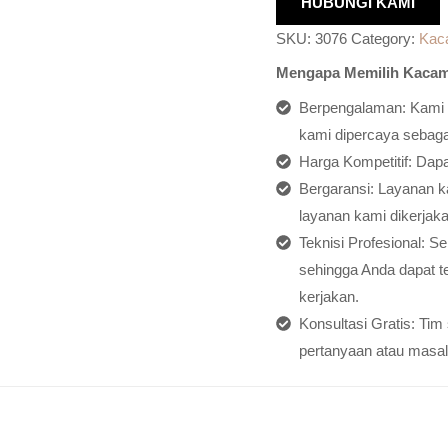
HUBUNGI KAMI
SKU:
3076
Category:
Kac
Mengapa Memilih Kacam
Berpengalaman: Kami h
kami dipercaya sebagai
Harga Kompetitif: Dap
Bergaransi: Layanan ka
layanan kami dikerjaka
Teknisi Profesional: S
sehingga Anda dapat t
kerjakan.
Konsultasi Gratis: Ti
pertanyaan atau masal