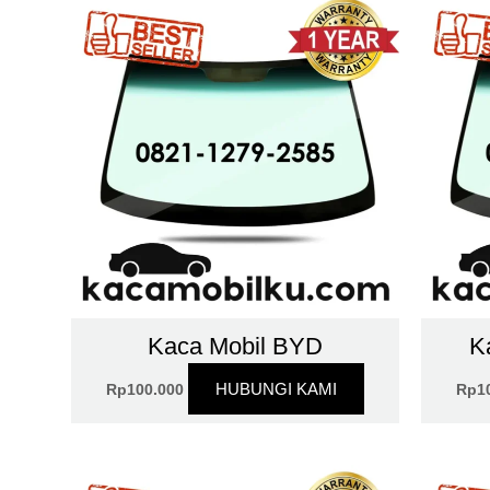
Kaca Mobil BYD
K
HUBUNGI KAMI
Rp
100.000
Rp
1