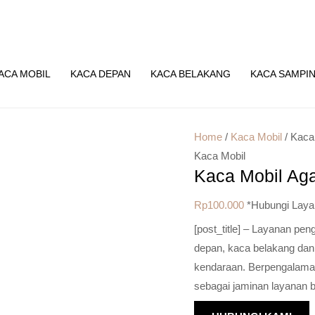
ACA MOBIL
KACA DEPAN
KACA BELAKANG
KACA SAMPI
Home
/
Kaca Mobil
/ Kaca
Kaca Mobil
Kaca Mobil Ag
Rp
100.000
*Hubungi Laya
[post_title] – Layanan pe
depan, kaca belakang dan
kendaraan. Berpengalaman 
sebagai jaminan layanan b