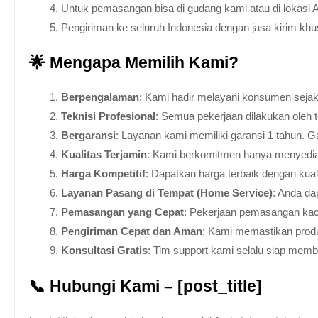
Untuk pemasangan bisa di gudang kami atau di lokasi 
Pengiriman ke seluruh Indonesia dengan jasa kirim kh
🌟 Mengapa Memilih Kami?
Berpengalaman
: Kami hadir melayani konsumen sejak 
Teknisi Profesional
: Semua pekerjaan dilakukan oleh 
Bergaransi
: Layanan kami memiliki garansi 1 tahun. Ga
Kualitas Terjamin
: Kami berkomitmen hanya menyediakan
Harga Kompetitif
: Dapatkan harga terbaik dengan kua
Layanan Pasang di Tempat (Home Service)
: Anda da
Pemasangan yang Cepat
: Pekerjaan pemasangan kaca
Pengiriman Cepat dan Aman
: Kami memastikan produ
Konsultasi Gratis
: Tim support kami selalu siap mem
📞 Hubungi Kami – [post_title]