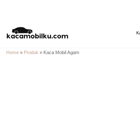
Skip
to
K
content
Home
»
Produk
»
Kaca Mobil Agam