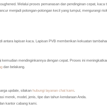
toughened. Melalui proses pemanasan dan pendinginan cepat, kaca t
ancur menjadi potongan-potongan kecil yang tumpul, mengurangi risi
n di antara lapisan kaca. Lapisan PVB memberikan kekuatan tambaha
i kemudian mendinginkannya dengan cepat. Proses ini meningkatkan
ng
dan belakang.
harga update, silakan
hubungi layanan chat kami
.
i merek, model, jenis, tipe dan tahun kendaraan Anda.
dan kantor cabang kami.