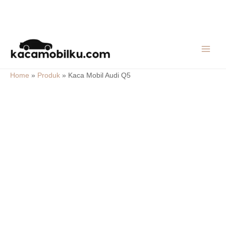
Skip
MAIN
to
MEN
content
Home
»
Produk
»
Kaca Mobil Audi Q5