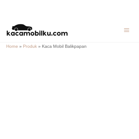
Skip
MAIN
to
MEN
content
Home
»
Produk
»
Kaca Mobil Balikpapan