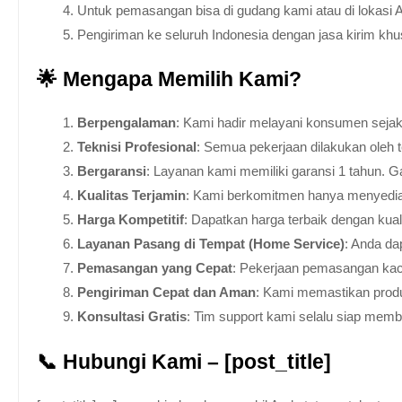
Untuk pemasangan bisa di gudang kami atau di lokasi 
Pengiriman ke seluruh Indonesia dengan jasa kirim kh
🌟 Mengapa Memilih Kami?
Berpengalaman
: Kami hadir melayani konsumen sejak 
Teknisi Profesional
: Semua pekerjaan dilakukan oleh 
Bergaransi
: Layanan kami memiliki garansi 1 tahun. Ga
Kualitas Terjamin
: Kami berkomitmen hanya menyediakan
Harga Kompetitif
: Dapatkan harga terbaik dengan kua
Layanan Pasang di Tempat (Home Service)
: Anda da
Pemasangan yang Cepat
: Pekerjaan pemasangan kaca
Pengiriman Cepat dan Aman
: Kami memastikan produ
Konsultasi Gratis
: Tim support kami selalu siap mem
📞 Hubungi Kami – [post_title]