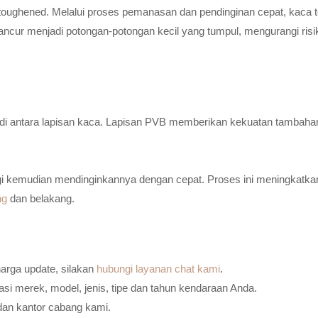
toughened. Melalui proses pemanasan dan pendinginan cepat, kaca t
ancur menjadi potongan-potongan kecil yang tumpul, mengurangi risi
n di antara lapisan kaca. Lapisan PVB memberikan kekuatan tambaha
i kemudian mendinginkannya dengan cepat. Proses ini meningkatkan
ng
dan belakang.
harga update, silakan
hubungi layanan chat kami
.
i merek, model, jenis, tipe dan tahun kendaraan Anda.
dan kantor cabang kami.