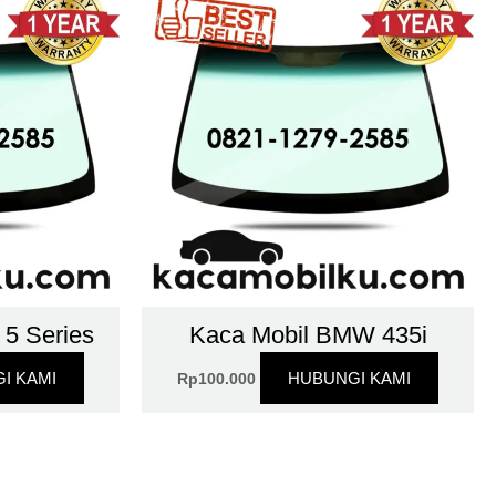
5 Series
Kaca Mobil BMW 435i
I KAMI
HUBUNGI KAMI
Rp
100.000