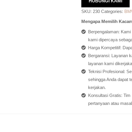
HUBUNGI KAMI
SKU:
230
Categories:
BM
Mengapa Memilih Kacam
Berpengalaman: Kami h
kami dipercaya sebagai
Harga Kompetitif: Dap
Bergaransi: Layanan ka
layanan kami dikerjaka
Teknisi Profesional: S
sehingga Anda dapat t
kerjakan.
Konsultasi Gratis: Ti
pertanyaan atau masal