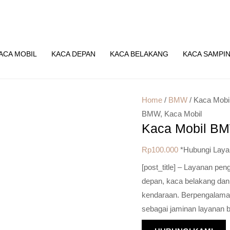
ACA MOBIL
KACA DEPAN
KACA BELAKANG
KACA SAMPI
Home
/
BMW
/ Kaca Mobi
BMW
,
Kaca Mobil
Kaca Mobil BM
Rp
100.000
*Hubungi Laya
[post_title] – Layanan pe
depan, kaca belakang dan
kendaraan. Berpengalaman 
sebagai jaminan layanan b