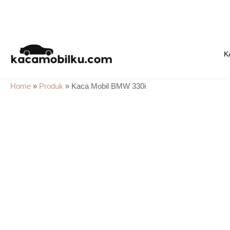
Skip
to
K
content
Home
»
Produk
»
Kaca Mobil BMW 330i