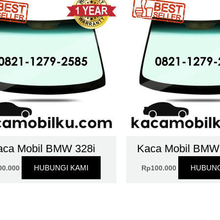
aca Mobil BMW 328i
Kaca Mobil BMW 
HUBUNGI KAMI
HUBUNG
00.000
Rp
100.000