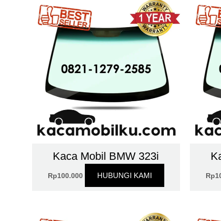
Kaca Mobil BMW 323i
K
HUBUNGI KAMI
Rp
100.000
Rp
1