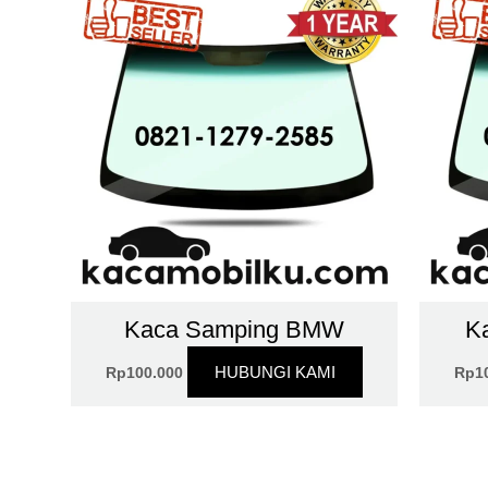
Kaca Samping BMW
K
HUBUNGI KAMI
Rp
100.000
Rp
1