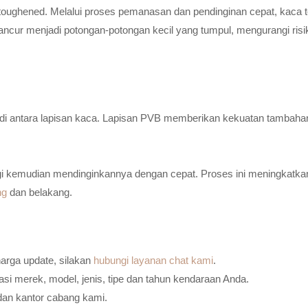
toughened. Melalui proses pemanasan dan pendinginan cepat, kaca t
ancur menjadi potongan-potongan kecil yang tumpul, mengurangi risi
n di antara lapisan kaca. Lapisan PVB memberikan kekuatan tambaha
i kemudian mendinginkannya dengan cepat. Proses ini meningkatkan
ng
dan belakang.
harga update, silakan
hubungi layanan chat kami
.
i merek, model, jenis, tipe dan tahun kendaraan Anda.
dan kantor cabang kami.