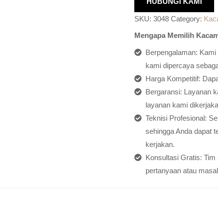
HUBUNGI KAMI
SKU:
3048
Category:
Kac
Mengapa Memilih Kacam
Berpengalaman: Kami h
kami dipercaya sebagai
Harga Kompetitif: Dap
Bergaransi: Layanan ka
layanan kami dikerjaka
Teknisi Profesional: S
sehingga Anda dapat t
kerjakan.
Konsultasi Gratis: Ti
pertanyaan atau masal