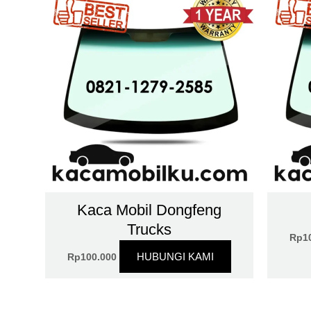
Kaca Mobil Dongfeng
Trucks
Rp
1
HUBUNGI KAMI
Rp
100.000