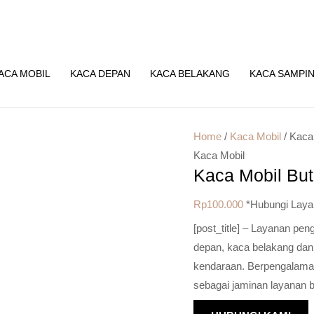
ACA MOBIL
KACA DEPAN
KACA BELAKANG
KACA SAMPI
Home
/
Kaca Mobil
/ Kaca
Kaca Mobil
Kaca Mobil Bu
Rp
100.000
*Hubungi Laya
[post_title] – Layanan pe
depan, kaca belakang dan
kendaraan. Berpengalaman 
sebagai jaminan layanan b