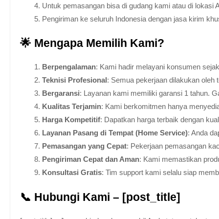
Untuk pemasangan bisa di gudang kami atau di lokasi 
Pengiriman ke seluruh Indonesia dengan jasa kirim kh
🌟 Mengapa Memilih Kami?
Berpengalaman
: Kami hadir melayani konsumen sejak 
Teknisi Profesional
: Semua pekerjaan dilakukan oleh 
Bergaransi
: Layanan kami memiliki garansi 1 tahun. Ga
Kualitas Terjamin
: Kami berkomitmen hanya menyediakan
Harga Kompetitif
: Dapatkan harga terbaik dengan kua
Layanan Pasang di Tempat (Home Service)
: Anda da
Pemasangan yang Cepat
: Pekerjaan pemasangan kaca
Pengiriman Cepat dan Aman
: Kami memastikan produ
Konsultasi Gratis
: Tim support kami selalu siap mem
📞 Hubungi Kami – [post_title]