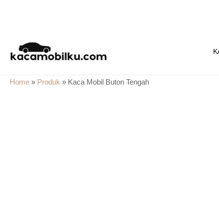
Skip
to
K
content
Home
»
Produk
»
Kaca Mobil Buton Tengah