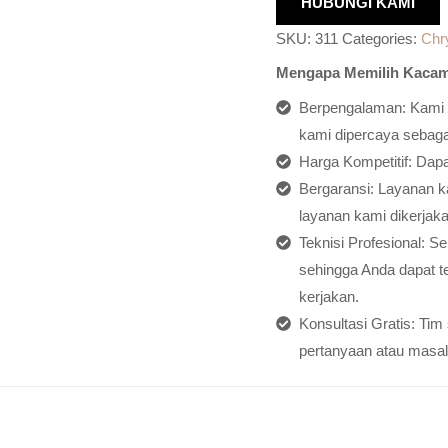
HUBUNGI KAMI
SKU:
311
Categories:
Chr
Mengapa Memilih Kacam
Berpengalaman: Kami h
kami dipercaya sebagai
Harga Kompetitif: Dap
Bergaransi: Layanan ka
layanan kami dikerjaka
Teknisi Profesional: S
sehingga Anda dapat t
kerjakan.
Konsultasi Gratis: Ti
pertanyaan atau masal