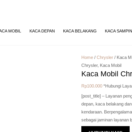
ACA MOBIL
KACA DEPAN
KACA BELAKANG
KACA SAMPI
Home
/
Chrysler
/ Kaca Mo
Chrysler
,
Kaca Mobil
Kaca Mobil Chr
Rp
100.000
*Hubungi Laya
[post_title] – Layanan pe
depan, kaca belakang dan
kendaraan. Berpengalaman 
sebagai jaminan layanan b