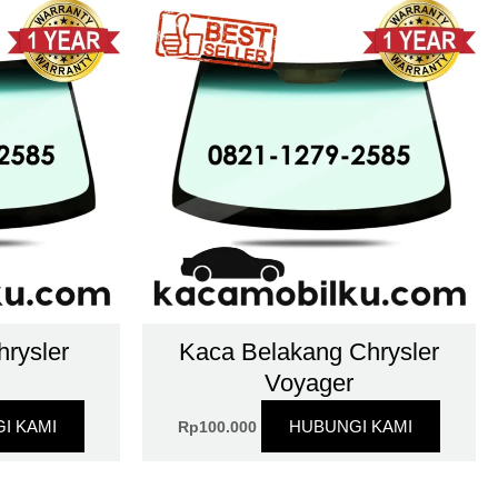
rysler
Kaca Belakang Chrysler
Voyager
I KAMI
HUBUNGI KAMI
Rp
100.000