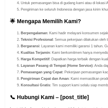
Untuk pemasangan bisa di gudang kami atau di lokasi 
Pengiriman ke seluruh Indonesia dengan jasa kirim kh
🌟 Mengapa Memilih Kami?
Berpengalaman
: Kami hadir melayani konsumen sejak 
Teknisi Profesional
: Semua pekerjaan dilakukan oleh 
Bergaransi
: Layanan kami memiliki garansi 1 tahun. Ga
Kualitas Terjamin
: Kami berkomitmen hanya menyediakan
Harga Kompetitif
: Dapatkan harga terbaik dengan kua
Layanan Pasang di Tempat (Home Service)
: Anda da
Pemasangan yang Cepat
: Pekerjaan pemasangan kaca
Pengiriman Cepat dan Aman
: Kami memastikan produ
Konsultasi Gratis
: Tim support kami selalu siap mem
📞 Hubungi Kami – [post_title]