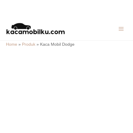
Skip
MAIN
to
MEN
content
Home
»
Produk
»
Kaca Mobil Dodge