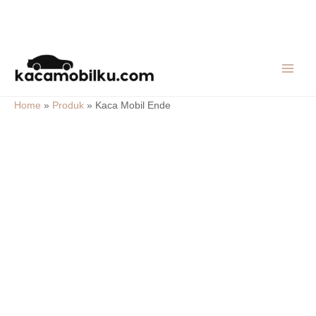
Skip
MAIN
to
MEN
content
Home
»
Produk
»
Kaca Mobil Ende