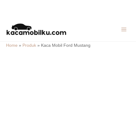
Skip
MAIN
to
MEN
content
Home
»
Produk
»
Kaca Mobil Ford Mustang