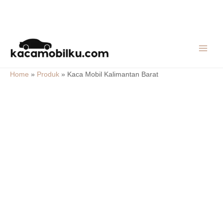
Skip
MAIN
to
MEN
content
Home
»
Produk
»
Kaca Mobil Kalimantan Barat