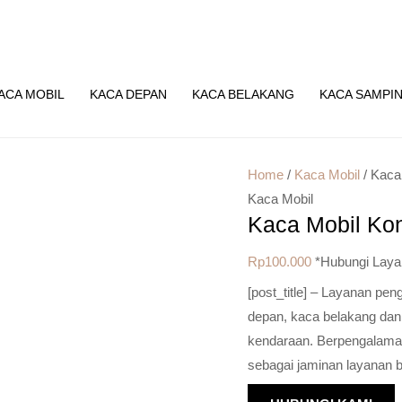
ACA MOBIL
KACA DEPAN
KACA BELAKANG
KACA SAMPI
Home
/
Kaca Mobil
/ Kaca
Kaca Mobil
Kaca Mobil Ko
Rp
100.000
*Hubungi Laya
[post_title] – Layanan pe
depan, kaca belakang dan
kendaraan. Berpengalaman 
sebagai jaminan layanan b