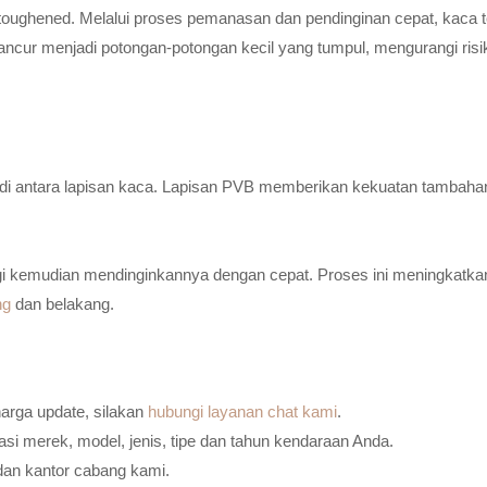
toughened. Melalui proses pemanasan dan pendinginan cepat, kaca t
ancur menjadi potongan-potongan kecil yang tumpul, mengurangi risi
n di antara lapisan kaca. Lapisan PVB memberikan kekuatan tambaha
i kemudian mendinginkannya dengan cepat. Proses ini meningkatkan
ng
dan belakang.
harga update, silakan
hubungi layanan chat kami
.
i merek, model, jenis, tipe dan tahun kendaraan Anda.
dan kantor cabang kami.