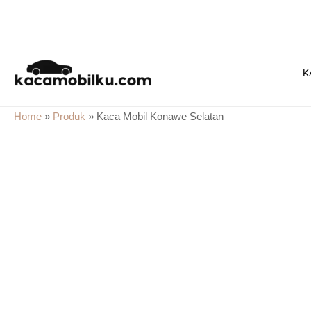
Skip
to
K
content
Home
»
Produk
»
Kaca Mobil Konawe Selatan