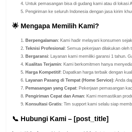
Untuk pemasangan bisa di gudang kami atau di lokasi 
Pengiriman ke seluruh Indonesia dengan jasa kirim kh
🌟 Mengapa Memilih Kami?
Berpengalaman
: Kami hadir melayani konsumen sejak 
Teknisi Profesional
: Semua pekerjaan dilakukan oleh 
Bergaransi
: Layanan kami memiliki garansi 1 tahun. Ga
Kualitas Terjamin
: Kami berkomitmen hanya menyediakan
Harga Kompetitif
: Dapatkan harga terbaik dengan kua
Layanan Pasang di Tempat (Home Service)
: Anda da
Pemasangan yang Cepat
: Pekerjaan pemasangan kaca
Pengiriman Cepat dan Aman
: Kami memastikan produ
Konsultasi Gratis
: Tim support kami selalu siap mem
📞 Hubungi Kami – [post_title]