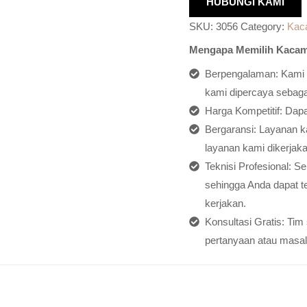
HUBUNGI KAMI
SKU:
3056
Category:
Kac
Mengapa Memilih Kacam
Berpengalaman: Kami h
kami dipercaya sebagai
Harga Kompetitif: Dap
Bergaransi: Layanan ka
layanan kami dikerjaka
Teknisi Profesional: S
sehingga Anda dapat t
kerjakan.
Konsultasi Gratis: Ti
pertanyaan atau masal