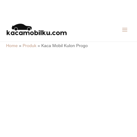
Skip
MAIN
to
MEN
content
Home
»
Produk
»
Kaca Mobil Kulon Progo