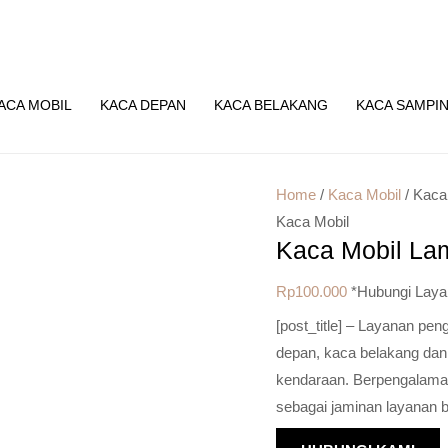
ACA MOBIL
KACA DEPAN
KACA BELAKANG
KACA SAMPI
Home
/
Kaca Mobil
/ Kaca
Kaca Mobil
Kaca Mobil La
Rp
100.000
*Hubungi Laya
[post_title] – Layanan pe
depan, kaca belakang dan
kendaraan. Berpengalaman 
sebagai jaminan layanan b