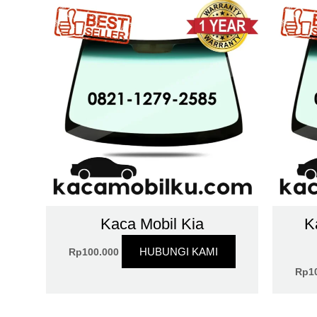
Kaca Mobil Kia
K
HUBUNGI KAMI
Rp
100.000
Rp
1