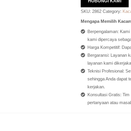
HUBUNGI KAMI
SKU:
2862
Category:
Kac
Mengapa Memilih Kacam
Berpengalaman: Kami h
kami dipercaya sebagai
Harga Kompetitif: Dap
Bergaransi: Layanan ka
layanan kami dikerjaka
Teknisi Profesional: S
sehingga Anda dapat t
kerjakan.
Konsultasi Gratis: Ti
pertanyaan atau masal