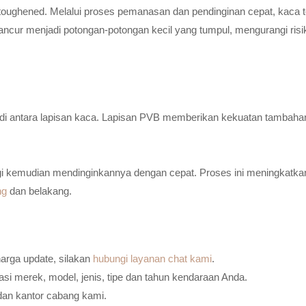
toughened. Melalui proses pemanasan dan pendinginan cepat, kaca t
ancur menjadi potongan-potongan kecil yang tumpul, mengurangi risi
n di antara lapisan kaca. Lapisan PVB memberikan kekuatan tambaha
i kemudian mendinginkannya dengan cepat. Proses ini meningkatkan
ng
dan belakang.
harga update, silakan
hubungi layanan chat kami
.
i merek, model, jenis, tipe dan tahun kendaraan Anda.
dan kantor cabang kami.