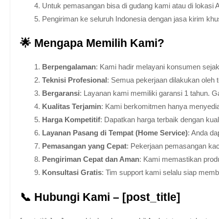
Untuk pemasangan bisa di gudang kami atau di lokasi 
Pengiriman ke seluruh Indonesia dengan jasa kirim kh
🌟 Mengapa Memilih Kami?
Berpengalaman
: Kami hadir melayani konsumen sejak 
Teknisi Profesional
: Semua pekerjaan dilakukan oleh 
Bergaransi
: Layanan kami memiliki garansi 1 tahun. Ga
Kualitas Terjamin
: Kami berkomitmen hanya menyediakan
Harga Kompetitif
: Dapatkan harga terbaik dengan kua
Layanan Pasang di Tempat (Home Service)
: Anda da
Pemasangan yang Cepat
: Pekerjaan pemasangan kaca
Pengiriman Cepat dan Aman
: Kami memastikan produ
Konsultasi Gratis
: Tim support kami selalu siap mem
📞 Hubungi Kami – [post_title]