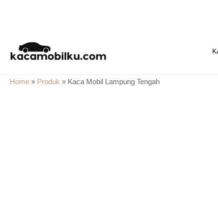
Skip
to
K
content
Home
»
Produk
»
Kaca Mobil Lampung Tengah