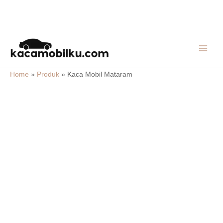
Skip
MAIN
to
MEN
content
Home
»
Produk
»
Kaca Mobil Mataram