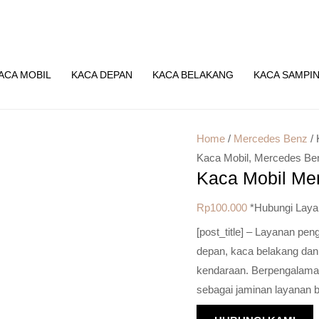
ACA MOBIL
KACA DEPAN
KACA BELAKANG
KACA SAMPI
Home
/
Mercedes Benz
/ 
Kaca Mobil
,
Mercedes Be
Kaca Mobil Me
Rp
100.000
*Hubungi Laya
[post_title] – Layanan pe
depan, kaca belakang dan
kendaraan. Berpengalaman 
sebagai jaminan layanan b