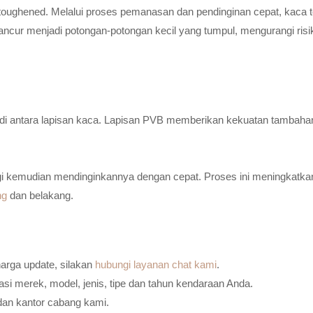
toughened. Melalui proses pemanasan dan pendinginan cepat, kaca t
ancur menjadi potongan-potongan kecil yang tumpul, mengurangi risi
n di antara lapisan kaca. Lapisan PVB memberikan kekuatan tambaha
i kemudian mendinginkannya dengan cepat. Proses ini meningkatkan
ng
dan belakang.
harga update, silakan
hubungi layanan chat kami
.
i merek, model, jenis, tipe dan tahun kendaraan Anda.
dan kantor cabang kami.