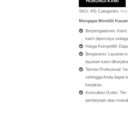
HUBUNGI KAMI
SKU:
491
Categories:
Kac
Mengapa Memilih Kacam
Berpengalaman: Kami h
kami dipercaya sebagai
Harga Kompetitif: Dap
Bergaransi: Layanan ka
layanan kami dikerjaka
Teknisi Profesional: S
sehingga Anda dapat t
kerjakan.
Konsultasi Gratis: Ti
pertanyaan atau masal