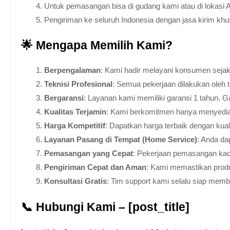
Untuk pemasangan bisa di gudang kami atau di lokasi 
Pengiriman ke seluruh Indonesia dengan jasa kirim kh
🌟 Mengapa Memilih Kami?
Berpengalaman
: Kami hadir melayani konsumen sejak 
Teknisi Profesional
: Semua pekerjaan dilakukan oleh 
Bergaransi
: Layanan kami memiliki garansi 1 tahun. Ga
Kualitas Terjamin
: Kami berkomitmen hanya menyediakan
Harga Kompetitif
: Dapatkan harga terbaik dengan kua
Layanan Pasang di Tempat (Home Service)
: Anda da
Pemasangan yang Cepat
: Pekerjaan pemasangan kaca
Pengiriman Cepat dan Aman
: Kami memastikan produ
Konsultasi Gratis
: Tim support kami selalu siap mem
📞 Hubungi Kami – [post_title]